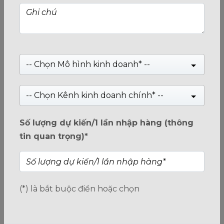
-- Chọn Mô hình kinh doanh* --
THẺ NHỚ MICROSD KIOXIA-32GB-EXCERIA CL10 U1 TỐC
-- Chọn Kênh kinh doanh chính* --
ĐỘ 100M/s-LMEX1L032GG4
Giá:
Liên hệ
Số lượng dự kiến/1 lần nhập hàng (thông
tin quan trọng)*
5
trên 5
(*) là bắt buộc điền hoặc chọn
Xem tiếp