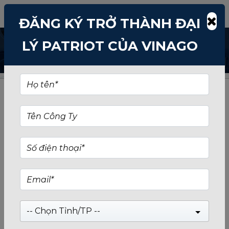
ĐĂNG KÝ TRỞ THÀNH ĐẠI
LÝ PATRIOT CỦA VINAGO
TÌM KIẾM TỪ KHÓA: THE-
NHO-MICRO-SD
-- Chọn Tỉnh/TP --