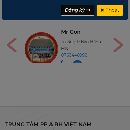
Đăng ký
Thoát
Nga
Mr Gon
án
Trưởng P.Bảo Hành
91210
MN
0768446898
TRUNG TÂM PP & BH VIỆT NAM