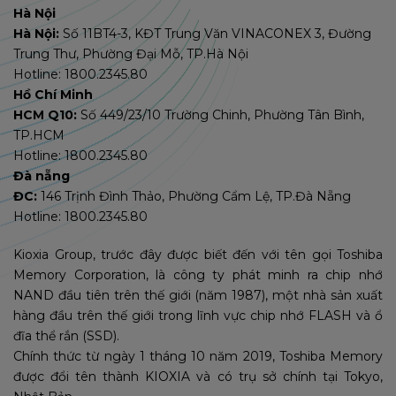
Hà Nội
Hà Nội:
Số 11BT4-3, KĐT Trung Văn VINACONEX 3, Đường
Trung Thư, Phường Đại Mỗ, TP.Hà Nội
Hotline: 1800.2345.80
Hồ Chí Minh
HCM Q10:
Số 449/23/10 Trường Chinh, Phường Tân Bình,
TP.HCM
Hotline: 1800.2345.80
Đà nẵng
ĐC:
146 Trịnh Đình Thảo, Phường Cẩm Lệ, TP.Đà Nẵng
Hotline: 1800.2345.80
Kioxia Group, trước đây được biết đến với tên gọi Toshiba
Memory Corporation, là công ty phát minh ra chip nhớ
NAND đầu tiên trên thế giới (năm 1987), một nhà sản xuất
hàng đầu trên thế giới trong lĩnh vực chip nhớ FLASH và ổ
đĩa thể rắn (SSD).
Chính thức từ ngày 1 tháng 10 năm 2019, Toshiba Memory
được đổi tên thành KIOXIA và có trụ sở chính tại Tokyo,