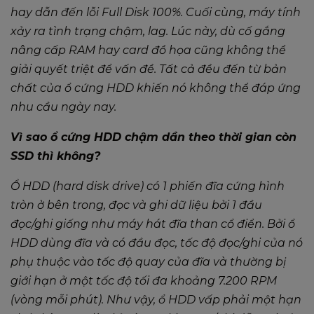
hay dẫn đến lỗi Full Disk 100%. Cuối cùng, máy tính
xảy ra tình trạng chậm, lag. Lúc này, dù cố gắng
nâng cấp RAM hay card đồ họa cũng không thể
giải quyết triệt để vấn đề. Tất cả đều đến từ bản
chất của ổ cứng HDD khiến nó không thể đáp ứng
nhu cầu ngày nay.
Vì sao ổ cứng HDD chậm dần theo thời gian còn
SSD thì không?​
Ổ HDD (hard disk drive) có 1 phiến đĩa cứng hình
tròn ở bên trong, đọc và ghi dữ liệu bởi 1 đầu
đọc/ghi giống như máy hát đĩa than cổ điển. Bởi ổ
HDD dùng đĩa và có đầu đọc, tốc độ đọc/ghi của nó
phụ thuộc vào tốc độ quay của đĩa và thường bị
giới hạn ở một tốc độ tối đa khoảng 7.200 RPM
(vòng mỗi phút). Như vậy, ổ HDD vấp phải một hạn