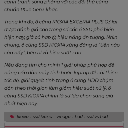
cạnh tranh sòng phẳng với các đối thủ cùng
chuẩn PCIe Gen3 khác.
Trong khi đó, ổ cứng KIOXIA EXCERIA PLUS G3 lại
được đánh giá cao trong số các ổ SSD phổ biến
hiện nay, giá cả hợp lý, hiệu năng ấn tượng. Nhìn
chung, ổ cứng SSD KIOXIA xứng đáng là “tiền nào
của nấy”, bền bỉ và hiệu suất cao.
Nếu đang tìm cho mình 1 giải pháp phù hợp để
nâng cấp dàn máy tính hoặc laptop để cải thiện
tốc độ, giải quyết tình trạng ổ cứng HDD chậm
dần theo thời gian làm giảm hiệu suất xử lý, ổ
cứng SSD KIOXIA chính là sự lựa chọn sáng giá
nhất hiện nay.
kioxia
,
ssd kioxia
,
vinago
,
hdd
,
ssd vs hdd