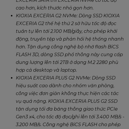
EXCERIA SATA thì EXCERIA NVMe có tốc độ
cao hơn, kích thước nhỏ gọn hơn.
KIOXIA EXCERIA G2 NVMe: Dòng SSD KIOXIA
EXCERIA G2 thế hệ thứ 2 sở hữu tốc độ đọc
tuần tự lên tới 2.100 MB/giây, cho phép khởi
động, truyền tệp và phản hồi hệ thống nhanh
hơn. Tận dụng công nghệ bộ nhớ flash BiCS
FLASH 3D, dòng SSD phổ thông này cung cấp
dung lượng lên tới 2TB ở dạng M.2 2280 phù
hợp cả desktop và laptop.
KIOXIA EXCERIA PLUS G2 NVMe: Dòng SSD
hiệu suất cao dành cho nhóm văn phòng,
công việc đơn giản không thực hiện các tác
vụ quá nặng. KIOXIA EXCERIA PLUS G2 SSD
tận dụng tối đa băng thông giao thức PCIe
Gen3 x4, cho tốc độ đọc/ghi lên tới 3.400 MB/s -
3.200 MB/s. Công nghệ BiCS FLASH cho phép