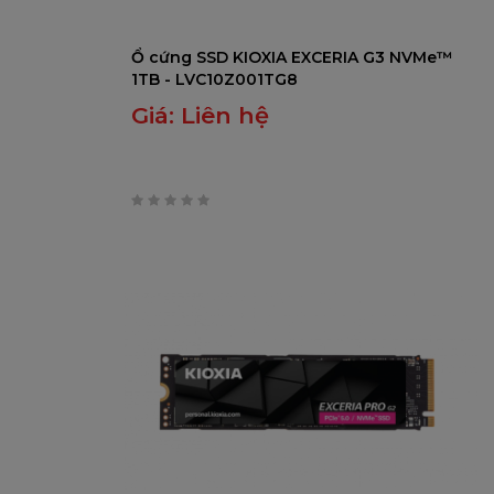
Ổ cứng SSD KIOXIA EXCERIA G3 NVMe™
1TB - LVC10Z001TG8
Giá:
Liên hệ
0
trên
5