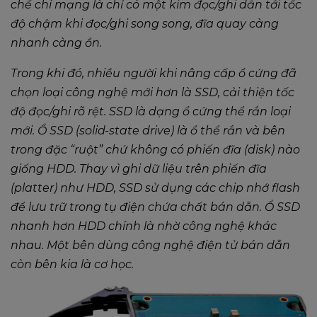
chế chí mạng là chỉ có một kim đọc/ghi dẫn tới tốc
độ chậm khi đọc/ghi song song, đĩa quay càng
nhanh càng ồn.
Trong khi đó, nhiều người khi nâng cấp ổ cứng đã
chọn loại công nghệ mới hơn là SSD, cải thiện tốc
độ đọc/ghi rõ rệt. SSD là dạng ổ cứng thể rắn loại
mới. Ổ SSD (solid-state drive) là ổ thể rắn và bên
trong đặc “ruột” chứ không có phiến đĩa (disk) nào
giống HDD. Thay vì ghi dữ liệu trên phiến đĩa
(platter) như HDD, SSD sử dụng các chip nhớ flash
để lưu trữ trong tụ điện chứa chất bán dẫn. Ổ SSD
nhanh hơn HDD chính là nhờ công nghệ khác
nhau. Một bên dùng công nghệ điện tử bán dẫn
còn bên kia là cơ học.