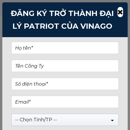
ĐĂNG KÝ TRỞ THÀNH ĐẠI
VÌ SAO Ổ CỨNG HDD CHẬM
LÝ PATRIOT CỦA VINAGO
DẦN THEO THỜI GIAN CÒN
SSD THÌ KHÔNG?
Một trong những điều gây khó chịu nhất khi sử
dụng máy tính là hiện tượng xử lý chậm dần theo
thời gian. Thông thường, sau khoảng vài năm sử
dụng, máy tính sẽ gặp phải tình trạng này.
Nguyên nhân máy tính chậm, lag theo thời gian
Mặc dù có nhiều nguyên nhân khách quan lẫn
-- Chọn Tỉnh/TP --
chủ quan, nhưng nhiều người đều đồng ý rằng ổ