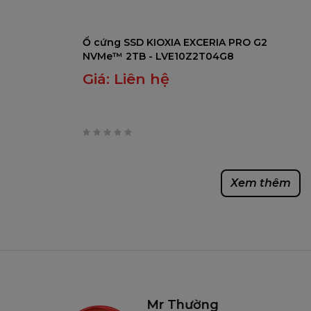
Ổ cứng SSD KIOXIA EXCERIA PRO G2
NVMe™ 2TB - LVE10Z2T04G8
Giá:
Liên hệ
0
trên
Xem thêm
5
Mr Thường