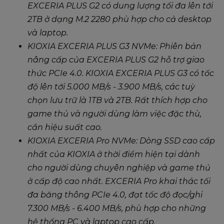
EXCERIA PLUS G2 có dung lượng tối đa lên tới
2TB ở dạng M.2 2280 phù hợp cho cả desktop
và laptop.
KIOXIA EXCERIA PLUS G3 NVMe: Phiên bản
nâng cấp của EXCERIA PLUS G2 hỗ trợ giao
thức PCIe 4.0. KIOXIA EXCERIA PLUS G3 có tốc
độ lên tới 5.000 MB/s - 3.900 MB/s, các tuỳ
chọn lưu trữ là 1TB và 2TB. Rất thích hợp cho
game thủ và người dùng làm việc đặc thù,
cần hiệu suất cao.
KIOXIA EXCERIA Pro NVMe: Dòng SSD cao cấp
nhất của KIOXIA ở thời điểm hiện tại dành
cho người dùng chuyên nghiệp và game thủ
ở cấp độ cao nhất. EXCERIA Pro khai thác tối
đa băng thông PCIe 4.0, đạt tốc độ đọc/ghi
7.300 MB/s - 6.400 MB/s, phù hợp cho những
hệ thống PC và laptop cao cấp.