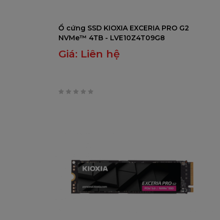
Ổ cứng SSD KIOXIA EXCERIA PRO G2
NVMe™ 4TB - LVE10Z4T09G8
Giá:
Liên hệ
0
trên
5