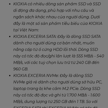
KIOXIA có nhiều dòng sản phẩm SSD và SSD
di động đa dạng, phù hợp với nhu cầu và
ngân sách khác nhau của người dùng. Dưới
đây là một số sản phẩm tiêu biểu của KIOXIA
tại Việt Nam:
KIOXIA EXCERIA SATA: Đây là dòng SSD SATA
dành cho người dùng cơ bản nhất, muốn
nâng cấp từ ổ cứng HDD lỗi thời. Dòng SSD
này có tốc độ đọc/ghi lần lượt là 555 MB/s - 540
MB/s, với các tuỳ chọn lưu trữ từ 240 GB đến
960 GB.
KIOXIA EXCERIA NVMe: Đây là dòng SSD
NVMe giá rẻ dành cho người dùng sở hữu PC,
laptop trang bị khe cắm M.2 PCie. Dòng SSD
này có tốc độ đọc và ghi từ 1.700 MB/s - 1.600
MB/s, dung lượng từ 250 GB đến 1 TB. So với