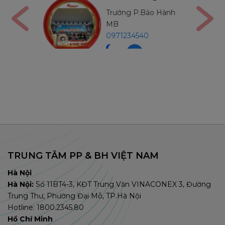
Bảo Hành
Trưởng P.Bảo Hành
MB
98
0971234540
TRUNG TÂM PP & BH VIỆT NAM
Hà Nội
Hà Nội:
Số 11BT4-3, KĐT Trung Văn VINACONEX 3, Đường
Trung Thư, Phường Đại Mỗ, TP.Hà Nội
Hotline: 1800.2345.80
Hồ Chí Minh