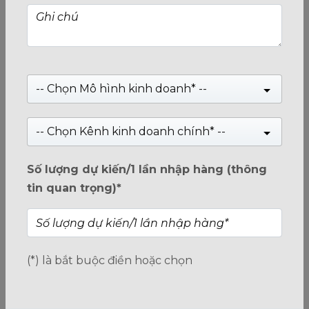
cứng lưu trữ dữ liệu có liên quan mật thiết tới tốc
độ nhanh hay chậm và khả năng xử lý giảm dần
theo thời gian. Khi mới mua, máy tính không phải
lưu quá nhiều dữ liệu.
-- Chọn Mô hình kinh doanh* --
Theo thời gian, lượng dữ liệu, phần mềm và ứng
dụng... tăng lên nhanh chóng. Điều này đồng
-- Chọn Kênh kinh doanh chính* --
nghĩa máy tính phải làm việc nhiều hơn, xử lý
thông tin đa dạng hơn, hao tốn tài nguyên hệ
Số lượng dự kiến/1 lần nhập hàng (thông
thống hơn. Nhất là khi chạy các tác vụ nặng hoặc
tin quan trọng)*
những trò chơi có đồ họa phức tạp.
(*) là bắt buộc điền hoặc chọn