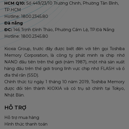
HCM Q10:
Số 449/23/10 Trường Chinh, Phường Tân Bình,
TP.HCM
Hotline: 1800.2345.80
Đà nẵng
ĐC:
146 Trịnh Đình Thảo, Phường Cẩm Lệ, TP.Đà Nẵng
Hotline: 1800.2345.80
Kioxia Group, trước đây được biết đến với tên gọi Toshiba
Memory Corporation, là công ty phát minh ra chip nhớ
NAND đầu tiên trên thế giới (năm 1987), một nhà sản xuất
hàng đầu trên thế giới trong lĩnh vực chip nhớ FLASH và ổ
đĩa thể rắn (SSD).
Chính thức từ ngày 1 tháng 10 năm 2019, Toshiba Memory
được đổi tên thành KIOXIA và có trụ sở chính tại Tokyo,
Nhật Bản.
HỖ TRỢ
Hỗ trợ mua hàng
Hình thức thanh toán