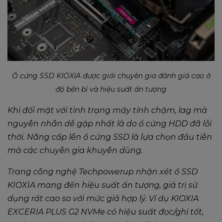
Ổ cứng SSD KIOXIA được giới chuyên gia đánh giá cao ở
độ bền bỉ và hiệu suất ấn tượng
Khi đối mặt với tình trạng máy tính chậm, lag mà
nguyên nhân dễ gặp nhất là do ổ cứng HDD đã lỗi
thời. Nâng cấp lên ổ cứng SSD là lựa chọn đầu tiên
mà các chuyên gia khuyên dùng.
Trang công nghệ Techpowerup nhận xét ổ SSD
KIOXIA mang đến hiệu suất ấn tượng, giá trị sử
dụng rất cao so với mức giá hợp lý. Ví dụ KIOXIA
EXCERIA PLUS G2 NVMe có hiệu suất đọc/ghi tốt,