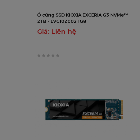
Ổ cứng SSD KIOXIA EXCERIA G3 NVMe™
2TB - LVC10Z002TG8
Giá:
Liên hệ
0
trên
5